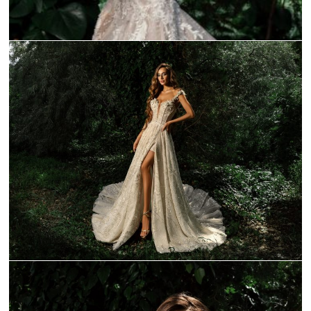
_C9A1101-1
_C9A9218-1