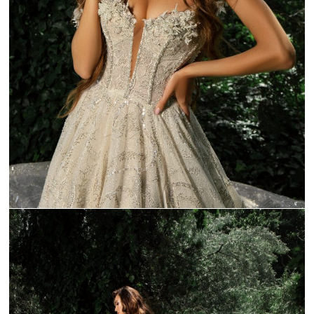
_C9A9195-1