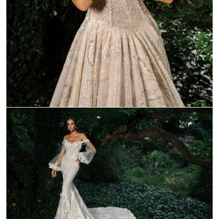
_C9A9265-1