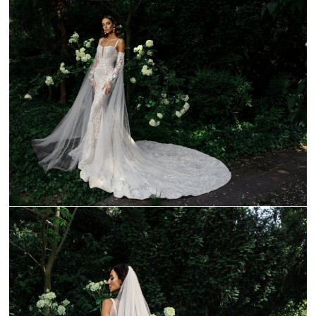
_C9A0109-1
_C9A0115-1