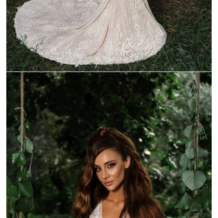
_C9A2166-1