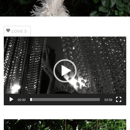
LOVE
5
Video
Player
00:00
03:58