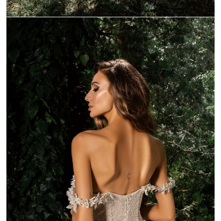
_C9A9255-1