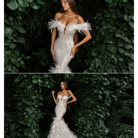
_C9A1635-1
_C9A1588-1