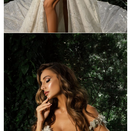
_C9A9230-1