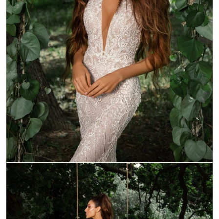
_C9A2161-1