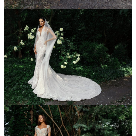
_C9A0176-1
_C9A0143-1