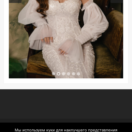
Мы используем куки для наилучшего представления
© COPYRIGHT MISTRELLI HOUSE OF DESIGN